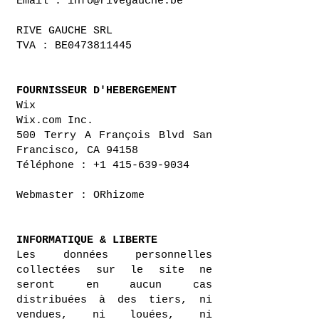
Email :
info@rivegauche.be
RIVE GAUCHE SRL
TVA : BE0473811445
FOURNISSEUR D'HEBERGEMENT​
Wix
Wix.com Inc.
500 Terry A François Blvd San
Francisco, CA 94158
Téléphone : +1 415-639-9034
Webmaster :
ORhizome
INFORMATIQUE & LIBERTE​
Les données personnelles
collectées sur le site ne
seront en aucun cas
distribuées à des tiers, ni
vendues, ni louées, ni